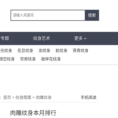
身专题
纹身艺术
更多
荧光纹身
花旦纹身
龙纹身
蛇纹身
燕青纹身
悟空纹身
穷奇纹身
彼岸花纹身
：
首页
>
纹身图案
>
肉雕纹身
手机阅读
肉雕纹身本月排行