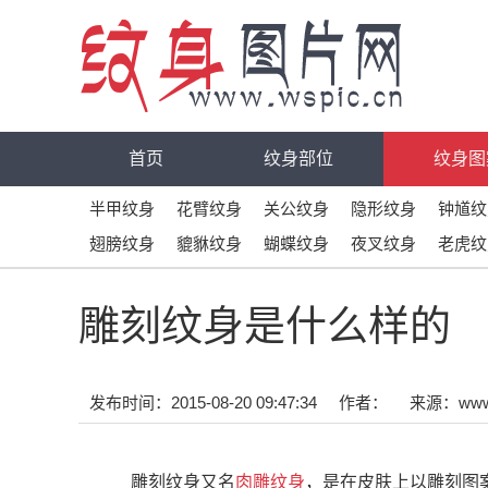
首页
纹身部位
纹身图
半甲纹身
花臂纹身
关公纹身
隐形纹身
钟馗纹
翅膀纹身
貔貅纹身
蝴蝶纹身
夜叉纹身
老虎纹
雕刻纹身是什么样的
发布时间：2015-08-20 09:47:34
作者：
来源：
www
雕刻纹身又名
肉雕纹身
，是在皮肤上以雕刻图