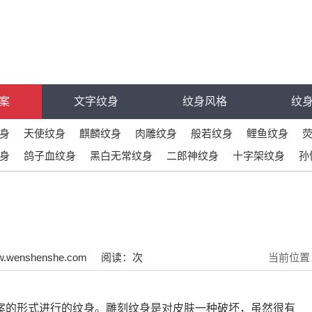
案
文字纹身
纹身风格
纹
身
天使纹身
麒麟纹身
肉雕纹身
般若纹身
鲤鱼纹身
身
鸽子血纹身
黑白无常纹身
二郎神纹身
十字架纹身
孙
.wenshenshe.com
阅读：
次
当前位置
案的形式进行的纹身。雕刻纹身是对皮肤一种破坏，虽然很有