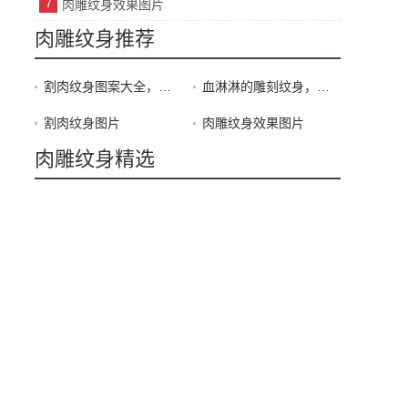
7
肉雕纹身效果图片
肉雕纹身推荐
割肉纹身图案大全，与众不同的另类艺术
血淋淋的雕刻纹身，是超前卫的追求还是身体的自残
割肉纹身图片
肉雕纹身效果图片
肉雕纹身精选